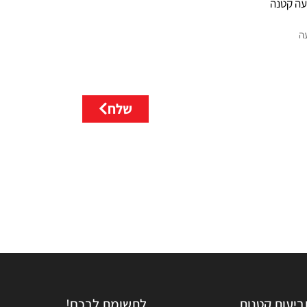
ב
ד
ת
א
י
מ
י
י
ל
שלח
ביעות קטנות
לתשומת לבכם!