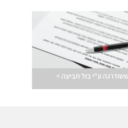
שודרגה ע"י בול תביעה >