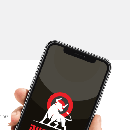
ש
ם
מ
נ