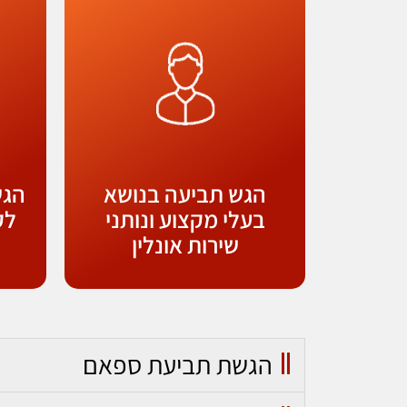
הגש תביעה בנושא
הגש
בעלי מקצוע ונותני
לק
שירות אונלין
הגשת תביעת ספאם