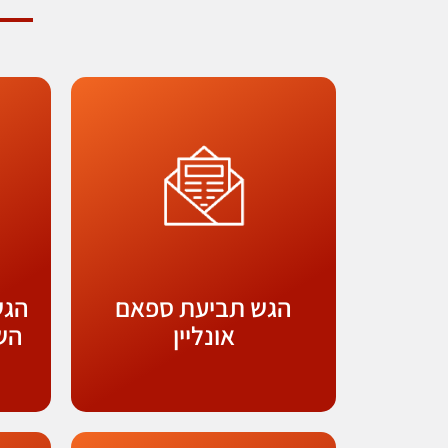
הגש תביעת ספאם
הגש
אונליין
השמ