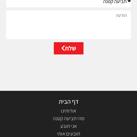
י
ו
מ
ש
ה
י
א
ו
י
ד
ל
ע
ה
שלח
דף הבית
אודותינו
מהי תביעה קטנה
אני תובע
תובעים אותי