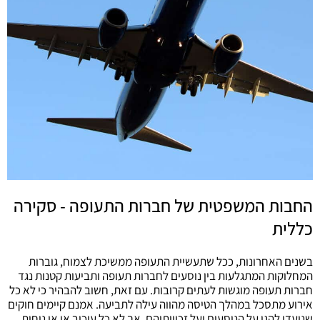
החבות המשפטית של חברות התעופה - סקירה
כללית
בשנים האחרונות, ככל שתעשיית התעופה ממשיכת לצמוח, גוברות
המחלוקות המתגלעות בין נוסעים לחברות תעופה ותביעות קטנות נגד
חברות תעופה מוגשות לעתים קרובות. עם זאת, חשוב להבהיר כי לא כל
אירוע מתסכל במהלך הטיסה מהווה עילה לתביעה. אמנם קיימים חוקים
שנועדו להגן על הנוסעים ועל זכויותיהם, אך לא כל עיכוב או אי נוחות