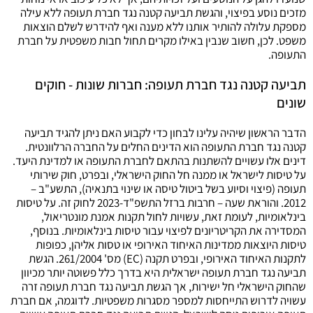
מזכים נוסע בפיצוי, והגשת תביעה קטנה נגד חברת תעופה ללא עילה
מספקת עלולה להותיר אותנו ללא מענה ואף להידרש לשלם הוצאות
משפט. לכן, חשוב שנבין באילו מקרים תחול חבות משפטית על חברת
התעופה.
תביעה קטנה נגד חברת תעופה: חברות שונות - חוקים
שונים
הדבר הראשון שיהיה עלינו לבחון כדי לקבוע האם ניתן להגיד תביעה
קטנה נגד חברת התעופה הוא הדינים החלים על החברה הרלוונטית.
דינים אלו עשויים להשתנות בהתאם לחברת התעופה או למדינת היעד.
על טיסות לישראל או ממנה חל החוק הישראלי, ובפרט, חוק שירותי
תעופה (פיצוי וסיוע בשל ביטול טיסה או שינוי בתנאיה), התשע"ב –
2012. והוראת שעה – חרבות ברזל התשפ"ד-2023 לחוק זה. על טיסות
בינלאומיות, לעומת זאת, עשויות לחול תקנות אמנת מונטריאול,
המסדירה את הקריטריונים לפיצוי עבור טיסות בינלאומיות. בנוסף,
טיסות היוצאות ממדינות האיחוד האירופי או טסות אליהן, כפופות
לתקנות האיחוד האירופי, ובפרט תקנה (EC) מס' 261/2004. הגשת
תביעה נגד חברת תעופה ישראלית היא בדרך כלל פשוטה יותר מכיוון
שהחוק הישראלי חל ישירות, אך הגשת תביעה נגד חברת תעופה זרה
עשויה לדרוש התייחסות למספר מסגרות משפטיות. לדוגמה, אם חברת