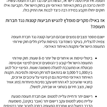
תעופה אירופית טסה לישראל, הגשת תביעה נגד חברת תעופה עשויה
להיות כרוכה הן בחוק האיחוד האירופי והן בחוק הישראלי. הקביעה אילו
חוקים יחולו תקבע במידה רבה כיצד לבנות את התיק כולו.
אז באילו מקרים מומלץ להגיש תביעות קטנות נגד חברות
תעופה?
ישנם מספר מצבים נפוצים שבהם תביעה קטנה נגד חברת תעופה
צפויה להצליח, בעיקר כשמדובר בטיסות עליהן חלים חוק שירותי
התעופה הישראלי ותקנות האיחוד האירופי.
ביטולי טיסות או איחורים של יותר מ-8 שעות: חוק שירותי
התעופה הישראלי קובע כי הנוסעים זכאים לפיצוי אם טיסה
מבוטלת או מתעכבת למעלה משמונה שעות. הפיצוי יכול לנוע
בין 1,000 ל-3,000 ₪ בהתאם למרחק הטיסה ולנסיבות. תקנות
האיחוד האירופי מחייבות גם הן פיצוי על עיכובים ארוכים,
בתנאי שהעיכוב לא התרחש עקב נסיבות מיוחדות (מזג אוויר
קשה, מצב חירום בטחוני או שביתה, למשל).
רישום יתר ודחיית עלייה למטוס: אם חברת תעופה מונעת
עליית נוסע למטוס עקב רישום יתר (אובר בוקינג), משמעות
הדבר בפועל היא שחברת התעופה בחרה למכור יותר כרטיסים