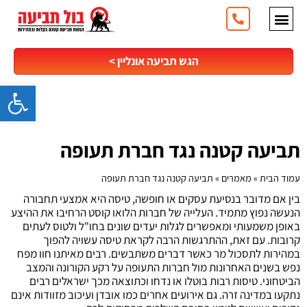
ילוג
תוכן
מהי תביעה קטנה
תביעה מהיום למחר
תובעים אותי (כתב הגנה)
אני תובע (תביעה קטנה)
אישור מסירה
שווה קריאה
שירותים נוספים
שאלות ותשובות
לקוחות ממליצים
הגש תביעה אונליין >
פתח סרגל
תביעה קטנה נגד חברת תעופה
עמוד הבית
»
מאמרים
»
תביעה קטנה נגד חברת תעופה
בין אם מדובר בנסיעת עסקים או חופשה, טיסה היא אמצעי תחבורה
הנעשה נפוץ מתמיד. העלייה של חברות הלואו קוסט הרחיבו את ההיצע
באופן משמעותי ומאפשרים לגלות יעדים שונים בחו"ל ולטוס לעתים
קרובות. עם זאת, ההתרגשות הרבה לקראת טיסה עשויה להפוך
במהירות לתסכול מר כאשר דברים משתבשים. רבים מאיתנו חוו מפח
נפש בשנים האחרונות מול חברות התעופה על רקע הקורונה והמצב
הביטחוני. טיסות רבות בוטלו או נדחו וכתוצאה מכך ישראלים רבים
נתקעו במדינה זרה. גם אירועים אחרים כמו אובדן ועיכוב מזוודות אינם