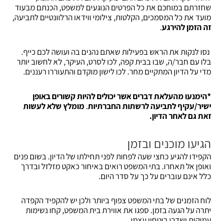
שחזרתם במוחכם את כל הפרטים הנוגעים למשפט, הכנתם מבעוד
מועד את כל המסמכים, הקלטות, צילומי ווידאו הרלוונטיים לתביעה,
זה הזמן להירגע
.
נסו לנקות את הראש בפעילות שאתם נהנים בה ועושה לכם כייף.
בלו עם חבר/ה, שבו בבית קפה, לכו לסרט, העיקר, לא לחשוב יותר
מדי על הדיון המתקיים מחר. לכו לישון מוקדם והתעוררו רעננים.
*הימנעו מהעלאת דברים אשר יכולים להיות קשורים באופן
ישיר/עקיף לתביעה לרשתות החברתיות
.
מומלץ שלא לעשות
זאת גם לאחר הדיון.
הגיעו מוכנים ובזמן
הקפידו להגיע כחצי שעה לפחות לפני תחילתו של הדיון. בשום פנים
ואופן אל תאחרו. בתי המשפט רואים באיחור כאקט מזלזל ובדרך
כלל אינם עוברים על כך על סדר היום.
לוח הזמנים של בתי המשפט צפוף ביותר ולכן יש להקפיד הקפדה
יתרה על הגעה בזמן. ספגו את אווירת בית המשפט, קחו נשימות
עמוקות ושדרו ביטחון עצמי.