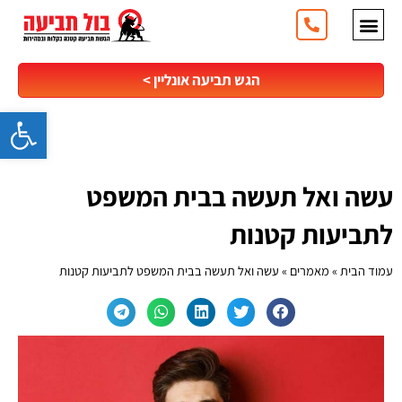
ילוג
תוכן
מהי תביעה קטנה
תביעה מהיום למחר
תובעים אותי (כתב הגנה)
אני תובע (תביעה קטנה)
אישור מסירה
שווה קריאה
שירותים נוספים
שאלות ותשובות
לקוחות ממליצים
הגש תביעה אונליין >
פתח סרגל
עשה ואל תעשה בבית המשפט
לתביעות קטנות
עמוד הבית
»
מאמרים
»
עשה ואל תעשה בבית המשפט לתביעות קטנות