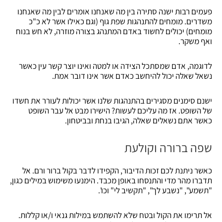
פעמים רבות ישנה סתירה בין מה שאנחנו אומרים לבין מה שאנחנו
משדרים. מומחים להתנהגות שפת גוף (וגם כאילו אשר לא כ"כ
מומחים) יכולים לחשוד באדם המתנהג בצורה מוזרה, לא חש בנוח
ואף משקר.
לדוגמה, אדם שמסתכל הצידה או למטה ואינו יוצר קשר עין כאשר
נשאל שאלה יכול להיחשב כאדם אשר אינו דובר אמת.
ישנם סימנים מסגירים בהתנהגות שלנו אשר יכולות לעורר את חשדו
של השופט. אז מה עליכם לעשות? הישירו מבט אל עבר השופט
כאשר אתם נשאלים שאלה, הגיבו בנחת ובביטחון.
שפה ברורה וקולעת
כאשר ניתנת לכם זכות הדיבור, הקפידו לדבר בקול ברור ורם. אל
תדברו מהר מדי והתנסחו באופן מכבד. הימנעו משימוש במילים כגון,
"תשמע", "נשבע לך", "תקשיב לי" וכו'.
אל תרימו את הקול ובטח שלא להשתמש במילות גנאי ו/או קללות.