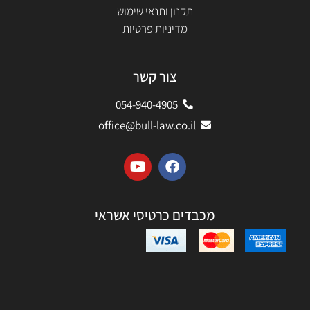
תקנון ותנאי שימוש
מדיניות פרטיות
צור קשר
054-940-4905
office@bull-law.co.il
Y
F
o
a
u
c
t
e
u
b
מכבדים כרטיסי אשראי
b
o
e
o
k