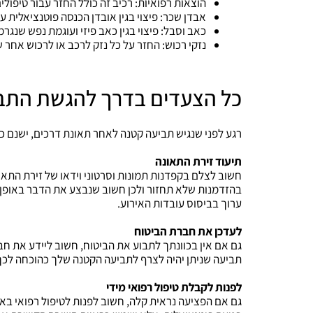
הוצאות רפואיות: רכיב זה כולל החזר עבור טיפולי
אבדן שכר: פיצוי בגין אובדן הכנסה פוטנציאלית
כאב וסבל: פיצוי בגין כאב פיזי ועוגמת נפש שנג
נזקי רכוש: החזר על כל נזק לרכב או לרכוש אחר ש
כל הצעדים בדרך להגשת התב
רגע לפני שנגיש תביעה קטנה לאחר תאונת דרכים, ישנם 
תיעוד זירת התאונה
חשוב לצלם בקפדנות תמונות וסרטוני וידאו של זירת התאונ
בהזדמנות שלא תחזור ולכן חשוב שנבצע את הדבר באופן מי
ערוך בביסוס עובדות האירוע.
לעדכן את חברת הביטוח
גם אם אין בכוונתך לתבוע את הביטוח, חשוב ליידע את חב
תביעה שניתן יהיה לצרף לתביעה הקטנה שלך כהוכחה לכך
לפנות לקבלת טיפול רפואי מידי
גם אם הפציעה נראית קלה, חשוב לפנות לטיפול רפואי באו