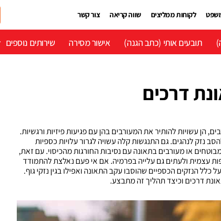
משפט
לקוחות ממליצים
שווה קריאה
צור קשר
)
תובעים אותי (כתב הגנה)
אישור מסירה
שירותים נוספים
נת דרכים
ם, הן עשויות להותיר את המעורבים בהן עם פגיעות פיזיות ורגשיות.
סב נזק לנהגים. גם התנגשות קלה עשויה לגרור עלויות כספיות
מבוטחים או מעורבים בתאונה עם נסיבות החורגות מהכיסוי. עם זאת,
פות עצמית ולעתים גם עלייה בפרמיה. אם אי פעם נאלצת להתמודד
 כלל הנזקים הכספיים שהוסבו עקב התאונה ואפילו בגין נזקי גוף.
אונת דרכים וכיצד תהליך זה מתבצע.