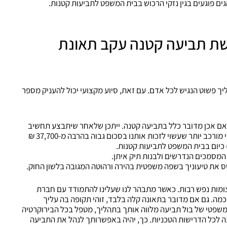
גים פוגעים בגין נזקי הרכוש בבית המשפט לתביעות קטנות.
גשת תביעה קטנה עקב תאונת
יך פשוט הנגיש לכל אדם. עם זאת, סיוע מקצועי יכול להעניק מספר
האם אכן מדובר כלל בתביעה קטנה. ייתכן שלאחר שיתבצע תחשיב
פיצויים מקצועי, נגלה שאנו נדרשים להליך משפטי מורכב יותר שעשוי לזכות אותנו בסכום גבוה בהרבה מ-37,700 ₪
 המסמכים הנדרשים ולבנות תיק איתן.
ס את טיעוניך בשפה משפטית בהירה ורהוטה המגובה בלשון החוק.
מות נפש רבות. כאשר מתבהר לנו שעלינו להתמודד עם חברת
כמה. גם אם מדובר בתאונה קלה בלבד, זוהי תקופה בה עליך
שפטי של בול תביעה מלווה אותך בתהליך, מטפל בכל הבירוקרטיה
ה לכל הדרישות הטכניות. כך, יהיה באפשרותך לנהל את התביעה