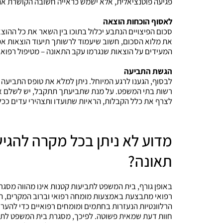
פגיעה פוטנציאלית, אלא ישמש כראייה חשובה הקושרת את 
לאסוף הוכחות הוצאה
סכום הפיצויים הנתבע יכלול בתוכו בין השאר את כל ההוצ
את מלוא הסכום, חשוב שיעמוד לרשותך תיעוד הוצאות אמי
המעידים על הוצאות שנגרמו עקב התאונה – מטיפול רפואי
הגשת התביעה
לבסוף, הגענו לרגע המיוחל. ניתן למלא את טופס התביעה 
רשות בתי המשפט. על מנת שתביעתך תתקבל, יש לשלם את
לצרף את כלל הקבלות, הראיות שתועדו ותצהירי עדים ככל
מדוע לא ניתן בכל מקרה להגי
תאונה?
באופן גורף, בית המשפט לתביעות קטנות אינו מהווה מסגרת
רפואי מתבצעת באמצעות מומחה רפואי וברוב המקרים, תב
הרלוונטיות הנעזרות בחתמים ומומחים רפואיים כדי להערי
חוות דעת שמאית פשוטה. לפיכך, מסגרת בית המשפט לתביע