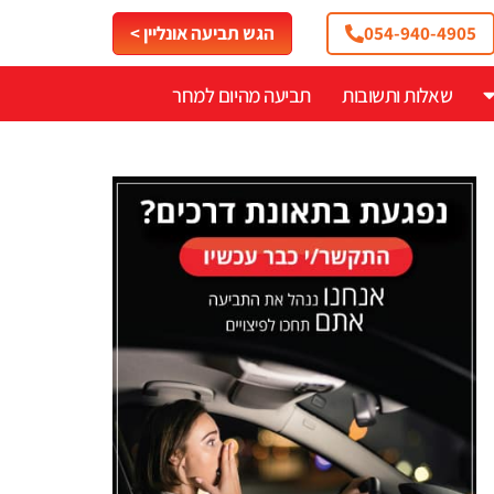
054-940-4905
הגש תביעה אונליין >
שאלות ותשובות
תביעה מהיום למחר